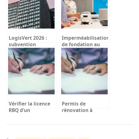
LogisVert 2026 :
Imperméabilisation
subvention
de fondation au
thermopompe
Québec en 2026 :
Hydro-Québec
guide complet
(guide complet)
Vérifier la licence
Permis de
RBQ d’un
rénovation à
entrepreneur au
Montréal : guide
Québec en 2026
complet des 19
(guide complet)
arrondissements
(2026)