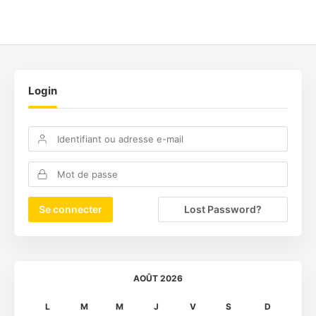
Login
Lost Password?
AOÛT 2026
L
M
M
J
V
S
D