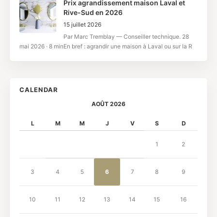
Prix agrandissement maison Laval et
Rive-Sud en 2026
15 juillet 2026
Par Marc Tremblay — Conseiller technique. 28
mai 2026 · 8 minEn bref : agrandir une maison à Laval ou sur la R
CALENDAR
AOÛT 2026
L
M
M
J
V
S
D
1
2
3
4
5
6
7
8
9
10
11
12
13
14
15
16