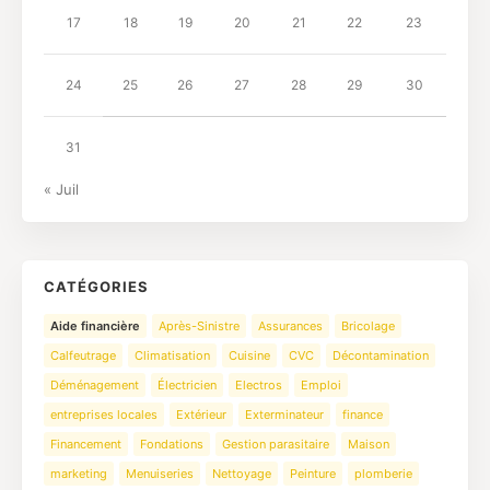
17
18
19
20
21
22
23
24
25
26
27
28
29
30
31
« Juil
CATÉGORIES
Aide financière
Après-Sinistre
Assurances
Bricolage
Calfeutrage
Climatisation
Cuisine
CVC
Décontamination
Déménagement
Électricien
Electros
Emploi
entreprises locales
Extérieur
Exterminateur
finance
Financement
Fondations
Gestion parasitaire
Maison
marketing
Menuiseries
Nettoyage
Peinture
plomberie