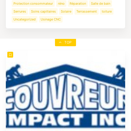
Protection consommateur
réno
Réparation
Salle de bain
Serrures
Soins capillaires
Solaire
Terrassement
toiture
Uncategorized
Usinage CNC
TOP