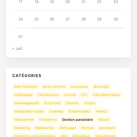
17
18
19
20
21
22
23
24
25
26
27
28
29
30
31
« Juil
CATÉGORIES
Aide financière
Après-Sinistre
Assurances
Bricolage
Calfeutrage
Climatisation
Cuisine
CVC
Décontamination
Déménagement
Électricien
Electros
Emploi
entreprises locales
Extérieur
Exterminateur
finance
Financement
Fondations
Gestion parasitaire
Maison
marketing
Menuiseries
Nettoyage
Peinture
plomberie
Protection consommateur
réno
Réparation
Salle de bain