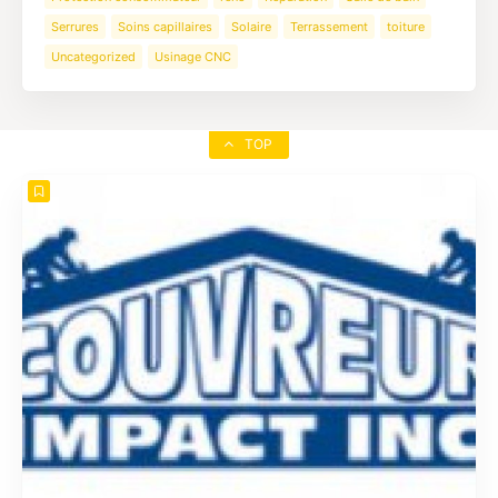
Serrures
Soins capillaires
Solaire
Terrassement
toiture
Uncategorized
Usinage CNC
TOP