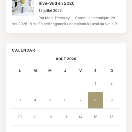
Rive-Sud en 2026
15 juillet 2026
Par Marc Tremblay — Conseiller technique. 28
mai 2026 · 8 minEn bref : agrandir une maison à Laval ou sur la R
CALENDAR
AOÛT 2026
L
M
M
J
V
S
D
1
2
3
4
5
6
7
8
9
10
11
12
13
14
15
16