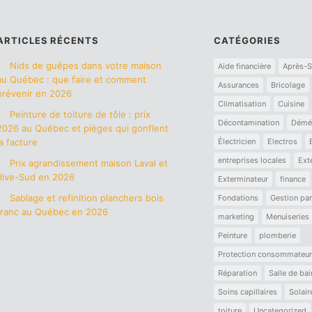
ARTICLES RÉCENTS
CATÉGORIES
Nids de guêpes dans votre maison
Aide financière
Après-S
au Québec : que faire et comment
Assurances
Bricolage
prévenir en 2026
Climatisation
Cuisine
Peinture de toiture de tôle : prix
Décontamination
Démé
2026 au Québec et pièges qui gonflent
la facture
Électricien
Electros
entreprises locales
Ext
Prix agrandissement maison Laval et
Rive-Sud en 2026
Exterminateur
finance
Sablage et refinition planchers bois
Fondations
Gestion par
franc au Québec en 2026
marketing
Menuiseries
Peinture
plomberie
Protection consommateur
Réparation
Salle de bai
Soins capillaires
Solair
toiture
Uncategorized