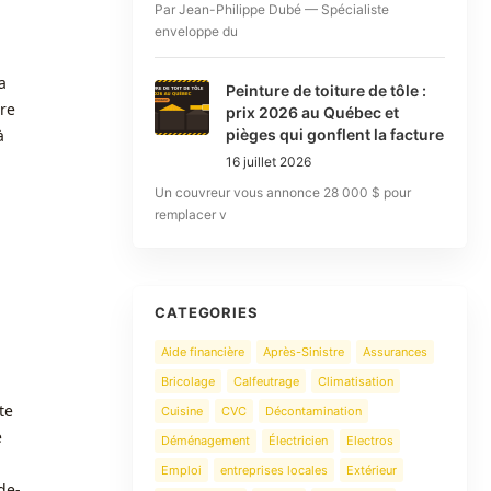
Par Jean-Philippe Dubé — Spécialiste
enveloppe du
a
Peinture de toiture de tôle :
ère
prix 2026 au Québec et
à
pièges qui gonflent la facture
16 juillet 2026
Un couvreur vous annonce 28 000 $ pour
remplacer v
CATEGORIES
Aide financière
Après-Sinistre
Assurances
Bricolage
Calfeutrage
Climatisation
te
Cuisine
CVC
Décontamination
e
Déménagement
Électricien
Electros
Emploi
entreprises locales
Extérieur
de-