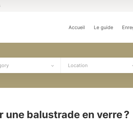
6
Accueil
Le guide
Enre
gory
Location
 une balustrade en verre ?