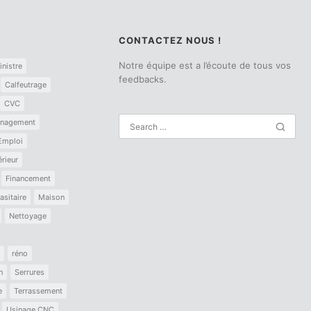
CONTACTEZ NOUS !
Notre équipe est a l’écoute de tous vos
inistre
feedbacks.
Calfeutrage
CVC
nagement
Emploi
érieur
Financement
asitaire
Maison
Nettoyage
réno
n
Serrures
e
Terrassement
Usinage CNC