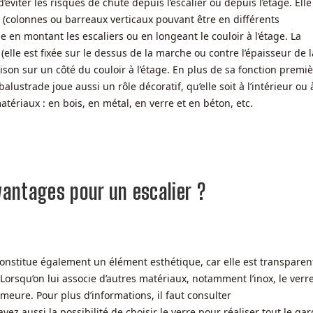
éviter les risques de chute depuis l’escalier ou depuis l’étage. Elle
s (colonnes ou barreaux verticaux pouvant être en différents
 en montant les escaliers ou en longeant le couloir à l’étage. La
(elle est fixée sur le dessus de la marche ou contre l’épaisseur de l
oison sur un côté du couloir à l’étage. En plus de sa fonction premi
alustrade joue aussi un rôle décoratif, qu’elle soit à l’intérieur ou 
matériaux : en bois, en métal, en verre et en béton, etc.
avantages pour un escalier ?
 constitue également un élément esthétique, car elle est transparen
Lorsqu’on lui associe d’autres matériaux, notamment l’inox, le verr
eure. Pour plus d’informations, il faut consulter
avez aussi la possibilité de choisir le verre pour réaliser tout le gar