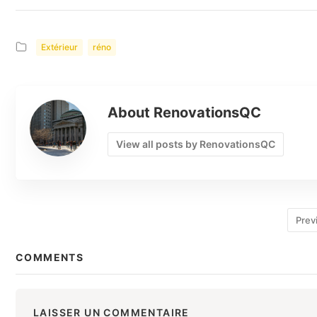
dans vos projets
verre ThinkGlass
de construction
pour votre cuisine
ou salle de bain
Extérieur
réno
About RenovationsQC
View all posts by RenovationsQC
Prev
COMMENTS
LAISSER UN COMMENTAIRE