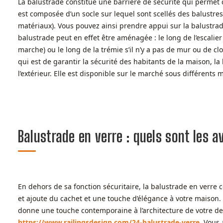
La balustrade constitue une barrière de sécurité qui permet d’
est composée d’un socle sur lequel sont scellés des balustre
matériaux). Vous pouvez ainsi prendre appui sur la balustrade
balustrade peut en effet être aménagée : le long de l’escalier 
marche) ou le long de la trémie s’il n’y a pas de mur ou de cl
qui est de garantir la sécurité des habitants de la maison, la b
l’extérieur. Elle est disponible sur le marché sous différents 
Balustrade en verre : quels sont les 
En dehors de sa fonction sécuritaire, la balustrade en verre
et ajoute du cachet et une touche d’élégance à votre maison. 
donne une touche contemporaine à l’architecture de votre dem
https://www.railingsdesign.com/24-balustrade-verre
. Vous 