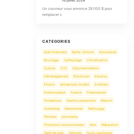
16 juillet 2026
Un couvreur vous annonce 28 000 $ pour
remplacer v
CATEGORIES
Aide financière
Après-Sinistre
Assurances
Bricolage
Calfeutrage
Climatisation
Cuisine
CVC
Décontamination
Déménagement
Électricien
Electros
Emploi
entreprises locales
Extérieur
Exterminateur
finance
Financement
Fondations
Gestion parasitaire
Maison
marketing
Menuiseries
Nettoyage
Peinture
plomberie
Protection consommateur
réno
Réparation
Salle de bain
Serrures
Soins capillaires