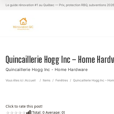
Le guide rénovation #1 au Québec — Prix, protection RBQ, subventions 202
Quincaillerie Hogg Inc – Home Hard
Quincaillerie Hogg Inc - Home Hardware
Vous êtes ici :
Accueil
/
Items
/
Fenêtres
/
Quincaillerie Hogg Inc – Ho
Click to rate this post!
[Total:
0
Average:
0
]