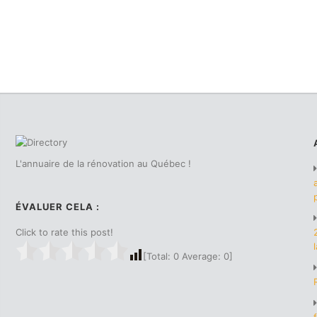
L'annuaire de la rénovation au Québec !
ÉVALUER CELA :
Click to rate this post!
[Total:
0
Average:
0
]