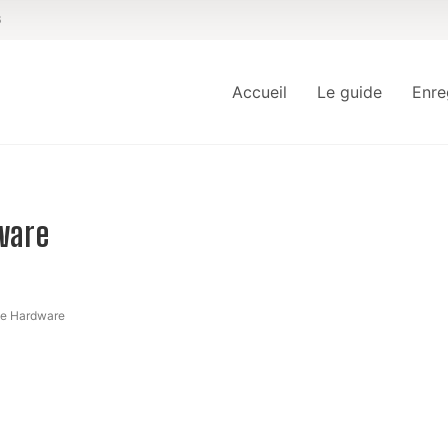
6
Accueil
Le guide
Enre
ware
me Hardware