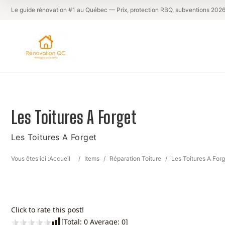
Le guide rénovation #1 au Québec — Prix, protection RBQ, subventions 202
Les Toitures A Forget
Les Toitures A Forget
Vous êtes ici :
Accueil
/
Items
/
Réparation Toiture
/
Les Toitures A Forg
Click to rate this post!
[Total:
0
Average:
0
]