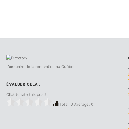
L'annuaire de la rénovation au Québec !
ÉVALUER CELA :
Click to rate this post!
[Total:
0
Average:
0
]