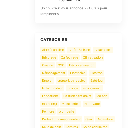
16 juillet 2026
Un couvreur vous annonce 28 000 $ pour
remplacer v
CATEGORIES
Aide financière
Après-Sinistre
Assurances
Bricolage
Calfeutrage
Climatisation
Cuisine
CVC
Décontamination
Déménagement
Électricien
Electros
Emploi
entreprises locales
Extérieur
Exterminateur
finance
Financement
Fondations
Gestion parasitaire
Maison
marketing
Menuiseries
Nettoyage
Peinture
plomberie
Protection consommateur
réno
Réparation
Salle de bain
Serrures
Soins capillaires