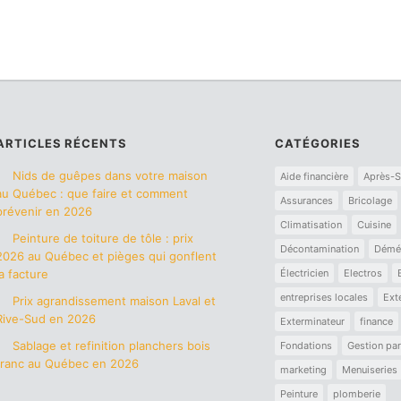
ARTICLES RÉCENTS
CATÉGORIES
Nids de guêpes dans votre maison
Aide financière
Après-S
au Québec : que faire et comment
Assurances
Bricolage
prévenir en 2026
Climatisation
Cuisine
Peinture de toiture de tôle : prix
Décontamination
Démé
2026 au Québec et pièges qui gonflent
la facture
Électricien
Electros
entreprises locales
Ext
Prix agrandissement maison Laval et
Rive-Sud en 2026
Exterminateur
finance
Sablage et refinition planchers bois
Fondations
Gestion par
franc au Québec en 2026
marketing
Menuiseries
Peinture
plomberie