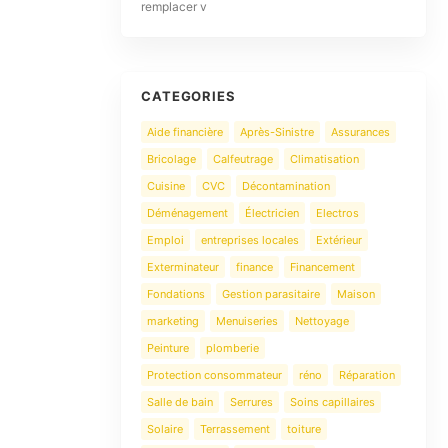
remplacer v
CATEGORIES
Aide financière
Après-Sinistre
Assurances
Bricolage
Calfeutrage
Climatisation
Cuisine
CVC
Décontamination
Déménagement
Électricien
Electros
Emploi
entreprises locales
Extérieur
Exterminateur
finance
Financement
Fondations
Gestion parasitaire
Maison
marketing
Menuiseries
Nettoyage
Peinture
plomberie
Protection consommateur
réno
Réparation
Salle de bain
Serrures
Soins capillaires
Solaire
Terrassement
toiture