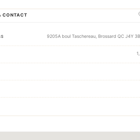
& CONTACT
9205A boul Taschereau, Brossard QC J4Y 3
SS
1,