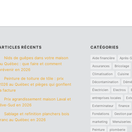
ARTICLES RÉCENTS
CATÉGORIES
Nids de guêpes dans votre maison
Aide financière
Après-S
au Québec : que faire et comment
Assurances
Bricolage
prévenir en 2026
Climatisation
Cuisine
Peinture de toiture de tôle : prix
Décontamination
Démé
2026 au Québec et pièges qui gonflent
la facture
Électricien
Electros
entreprises locales
Ext
Prix agrandissement maison Laval et
Rive-Sud en 2026
Exterminateur
finance
Sablage et refinition planchers bois
Fondations
Gestion par
franc au Québec en 2026
marketing
Menuiseries
Peinture
plomberie