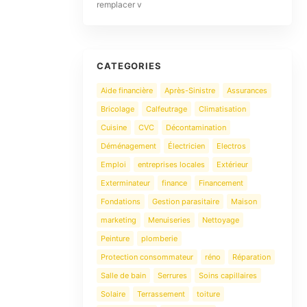
remplacer v
CATEGORIES
Aide financière
Après-Sinistre
Assurances
Bricolage
Calfeutrage
Climatisation
Cuisine
CVC
Décontamination
Déménagement
Électricien
Electros
Emploi
entreprises locales
Extérieur
Exterminateur
finance
Financement
Fondations
Gestion parasitaire
Maison
marketing
Menuiseries
Nettoyage
Peinture
plomberie
Protection consommateur
réno
Réparation
Salle de bain
Serrures
Soins capillaires
Solaire
Terrassement
toiture